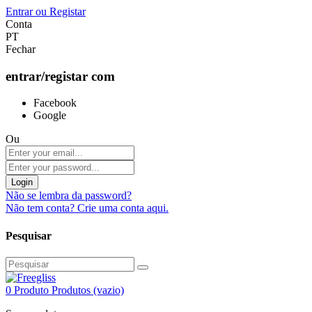
Entrar
ou
Registar
Conta
PT
Fechar
entrar/registar com
Facebook
Google
Ou
Login
Não se lembra da password?
Não tem conta? Crie uma conta aqui.
Pesquisar
0
Produto
Produtos
(vazio)