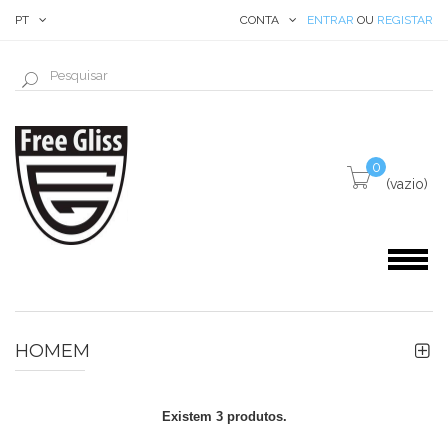
PT
CONTA
ENTRAR
OU
REGISTAR
0
(vazio)
HOMEM
Existem 3 produtos.