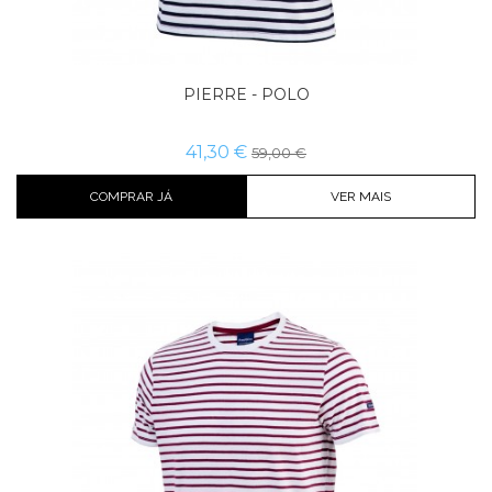
PIERRE - POLO
41,30 €
59,00 €
COMPRAR JÁ
VER MAIS
Cor
Tamanho
Comprar já